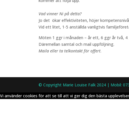
kommer att följa upp.
Vad vinner Ni på detta?
Jo det ökar effektiviteten, höjer kompetensnivå
Vid ett litet, 1-5 anställda vanligtvis familjeför
Möten 1 ggr i månaden – år ett, 6 ggr år två, 4 
Däremellan samtal och mail uppföljning.
Maila eller ta telkontakt för offert
.
© Copyright Marie Louise Falk 2024 | Mobil: 07
Vi använder cookies för att se till att vi ger dig den bästa upplev