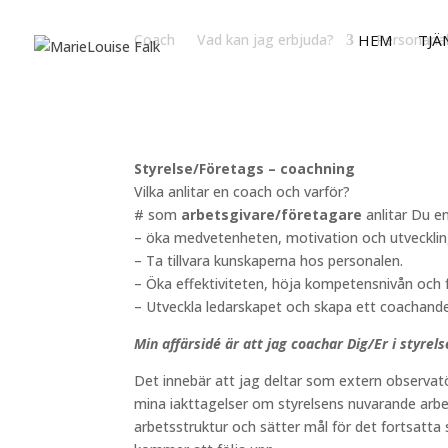
Coach
Vad kan jag erbjuda?
HEM
Personanal
TJÄ
Styrelse/Företags – coachning
Vilka anlitar en coach och varför?
# som
arbetsgivare/företagare
anlitar Du e
– öka medvetenheten, motivation och utvecklin
– Ta tillvara kunskaperna hos personalen.
– Öka effektiviteten, höja kompetensnivån och 
– Utveckla ledarskapet och skapa ett coachande
Min affärsidé är att jag coachar Dig/Er i styrel
Det innebär att jag deltar som extern observat
mina iakttagelser om styrelsens nuvarande arbe
arbetsstruktur och sätter mål för det fortsatta