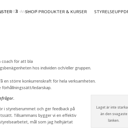
yser/DISC-Analys
NSTER
SHOP PRODUKTER & KURSER
STYRELSEUPPD
n coach för att bla
gsbenägenheten hos individen och/eller gruppen.
få en större konkurrenskraft för hela verksamheten.
 förhållningssätt/ledarskap.
sefrågor
.
Laget är inte starka
ör i styrelserummet och ger feedback på
än den svagaste
tssätt. Tillsammans bygger vi en effektiv
länken.
 styrelsearbetet, mål som jag helhjärtat