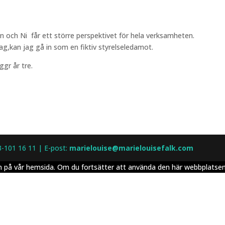
n och Ni får ett större perspektivet för hela verksamheten.
etag,kan jag gå in som en fiktiv styrelseledamot.
ggr år tre.
3-101 16 11 | E-post:
marielouise@marielouisefalk.com
elsen på vår hemsida. Om du fortsätter att använda den här webbplats