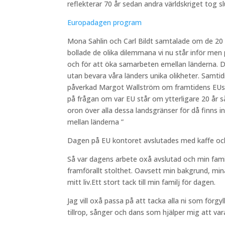
reflekterar 70 år sedan andra världskriget tog sl
Europadagen program
Mona Sahlin och Carl Bildt samtalade om de 20 å
bollade de olika dilemmana vi nu står inför men
och för att öka samarbeten emellan länderna. De
utan bevara våra länders unika olikheter. Samt
påverkad Margot Wallström om framtidens EUs be
på frågan om var EU står om ytterligare 20 år s
oron över alla dessa landsgränser för då finns
mellan länderna ”
Dagen på EU kontoret avslutades med kaffe och
Så var dagens arbete oxå avslutad och min famil
framförallt stolthet. Oavsett min bakgrund, mi
mitt liv.Ett stort tack till min familj för dagen.
Jag vill oxå passa på att tacka alla ni som förgyl
tillrop, sånger och dans som hjälper mig att v