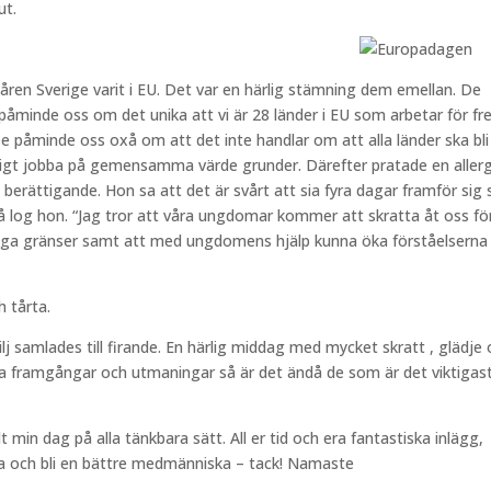
ut.
ren Sverige varit i EU. Det var en härlig stämning dem emellan. De
 påminde oss om det unika att vi är 28 länder i EU som arbetar för fr
 påminde oss oxå om att det inte handlar om att alla länder ska bli 
idigt jobba på gemensamma värde grunder. Därefter pratade en allerg
rättigande. Hon sa att det är svårt att sia fyra dagar framför sig 
å log hon. “Jag tror att våra ungdomar kommer att skratta åt oss fö
 inga gränser samt att med ungdomens hjälp kunna öka förståelserna
 tårta.
j samlades till firande. En härlig middag med mycket skratt , glädje
na framgångar och utmaningar så är det ändå de som är det viktigast
lt min dag på alla tänkbara sätt. All er tid och era fantastiska inlägg,
ara och bli en bättre medmänniska – tack! Namaste