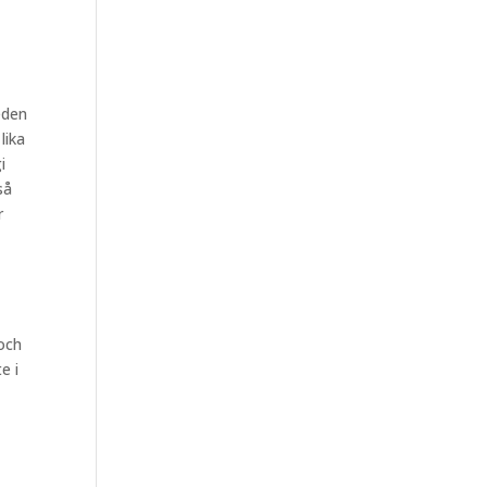
eden
lika
i
så
r
 och
e i