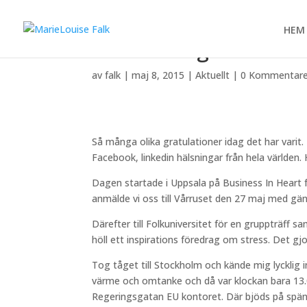
HEM
Vilken härlig födelseda
av
falk
|
maj 8, 2015
|
Aktuellt
|
0 Kommentare
Så många olika gratulationer idag det har varit
Facebook, linkedin hälsningar från hela världen. 
Dagen startade i Uppsala på Business In Heart
anmälde vi oss till Vårruset den 27 maj med gä
Därefter till Folkuniversitet för en gruppträff s
höll ett inspirations föredrag om stress. Det gj
Tog tåget till Stockholm och kände mig lycklig 
värme och omtanke och då var klockan bara 13.0
Regeringsgatan EU kontoret. Där bjöds på spänn