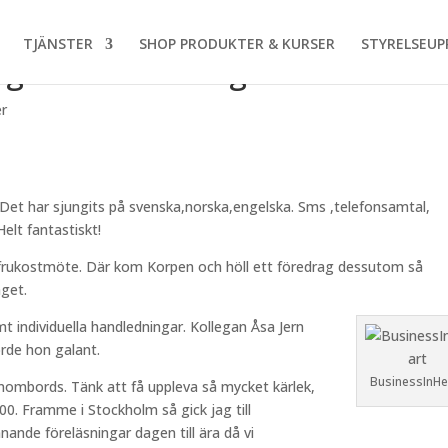
TJÄNSTER
SHOP PRODUKTER & KURSER
STYRELSEUP
g – tack för alla gratulationer!
r
. Det har sjungits på svenska,norska,engelska. Sms ,telefonsamtal,
Helt fantastiskt!
 frukostmöte. Där kom Korpen och höll ett föredrag dessutom så
nget.
amt individuella handledningar. Kollegan Åsa Jern
orde hon galant.
BusinessInHe
inombords. Tänk att få uppleva så mycket kärlek,
0. Framme i Stockholm så gick jag till
ande föreläsningar dagen till ära då vi