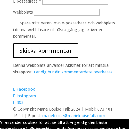
E-postadress
*
Webbplats
Spara mitt namn, min e-postadress och webbplats
i denna webbläsare till nästa gång jag skriver en
kommentar.
Denna webbplats använder Akismet för att minska
skräppost.
Lär dig hur din kommentardata bearbetas
.
Facebook
Instagram
RSS
© Copyright Marie Louise Falk 2024 | Mobil: 073-101
16 11 | E-post:
marielouise@marielouisefalk.com
Vi använder cookies för att se till att vi ger dig den bästa
upplevelsen på vår hemsida. Om du fortsätter att använda den här