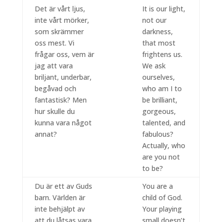
Det är vårt ljus,
It is our light,
inte vårt mörker,
not our
som skrämmer
darkness,
oss mest. Vi
that most
frågar oss, vem är
frightens us.
jag att vara
We ask
briljant, underbar,
ourselves,
begåvad och
who am I to
fantastisk? Men
be brilliant,
hur skulle du
gorgeous,
kunna vara något
talented, and
annat?
fabulous?
Actually, who
are you not
to be?
Du är ett av Guds
You are a
barn. Världen är
child of God.
inte behjälpt av
Your playing
att du låtsas vara
small doesn’t