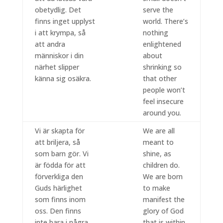
obetydlig. Det
serve the
finns inget upplyst
world. There’s
i att krympa, så
nothing
att andra
enlightened
människor i din
about
närhet slipper
shrinking so
känna sig osäkra.
that other
people won’t
feel insecure
around you.
Vi är skapta för
We are all
att briljera, så
meant to
som barn gör. Vi
shine, as
är födda för att
children do.
förverkliga den
We are born
Guds härlighet
to make
som finns inom
manifest the
oss. Den finns
glory of God
inte bara i några
that is within