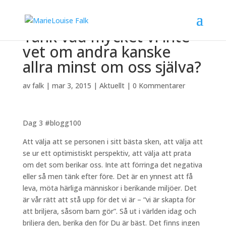
Tänk vad mycket vi inte
vet om andra kanske
allra minst om oss själva?
av
falk
|
mar 3, 2015
|
Aktuellt
|
0 Kommentarer
Dag 3 #blogg100
Att välja att se personen i sitt bästa sken, att välja att
se ur ett optimistiskt perspektiv, att välja att prata
om det som berikar oss. Inte att förringa det negativa
eller så men tänk efter före. Det är en ynnest att få
leva, möta härliga människor i berikande miljöer. Det
är vår rätt att stå upp för det vi är – “vi är skapta för
att briljera, såsom barn gör”. Så ut i världen idag och
briljera den, berika den för Du är bäst. Det finns ingen