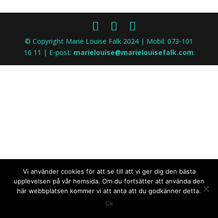
© Copyright Marie Louise Falk 2024 | Mobil: 073-101
16 11 | E-post:
marielouise@marielouisefalk.com
Vi använder cookies för att se till att vi ger dig den bästa
upplevelsen på vår hemsida. Om du fortsätter att använda den
här webbplatsen kommer vi att anta att du godkänner detta.
Ok