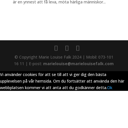
är en ynnest att få leva, möta härliga människor...
© Copyright Marie Louise Falk 2024 | Mobil: 073-101
16 11 | E-post:
marielouise@marielouisefalk.com
Vi använder cookies för att se till att vi ger dig den bästa
upplevelsen på vår hemsida. Om du fortsätter att använda den här
webbplatsen kommer vi att anta att du godkänner detta.
Ok