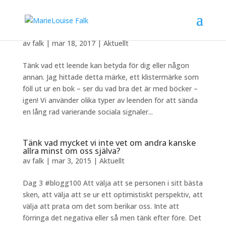
Le och hela världen ler med dig
av
falk
|
mar 18, 2017
|
Aktuellt
Tänk vad ett leende kan betyda för dig eller någon
annan. Jag hittade detta märke, ett klistermärke som
föll ut ur en bok – ser du vad bra det är med böcker –
igen! Vi använder olika typer av leenden för att sända
en lång rad varierande sociala signaler...
Tänk vad mycket vi inte vet om andra kanske
allra minst om oss själva?
av
falk
|
mar 3, 2015
|
Aktuellt
Dag 3 #blogg100 Att välja att se personen i sitt bästa
sken, att välja att se ur ett optimistiskt perspektiv, att
välja att prata om det som berikar oss. Inte att
förringa det negativa eller så men tänk efter före. Det