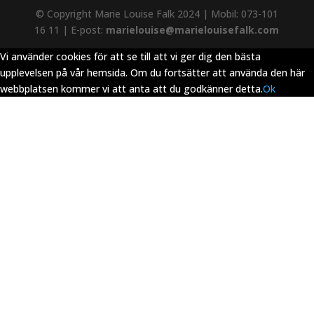
© Copyright Marie Louise Falk 2024 | Mobil: 073-101
16 11 | E-post:
marielouise@marielouisefalk.com
Vi använder cookies för att se till att vi ger dig den bästa
upplevelsen på vår hemsida. Om du fortsätter att använda den här
webbplatsen kommer vi att anta att du godkänner detta.
Ok