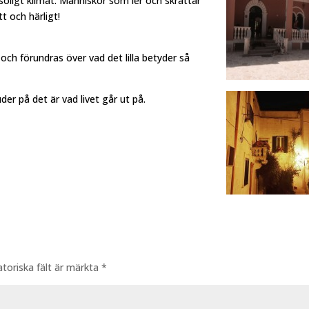
 soligt klimat. Människor som ler och skrattar
t och härligt!
 och förundras över vad det lilla betyder så
er på det är vad livet går ut på.
atoriska fält är märkta
*