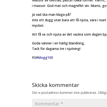
Massor av olivträd, pasta i olika former. Varmt,
i massor. God mat och magnifikt vin. Mums, got
Ja vad ska man klaga på?
Inte ett dugg utan bara att få njuta, vara i nuet
mycket.
Att få se och njuta av det vackra som dagen bjud
Goda vänner i en härlig blandning,
Tack för dagarna tre i njutning!
93
#blogg100
Skicka kommentar
Din e-postadress kommer inte publiceras.
Oblig