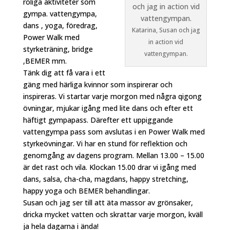
roliga aktiviteter som
gympa. vattengympa,
dans , yoga, föredrag,
Katarina, Susan och jag
Power Walk med
in action vid
styrketräning, bridge
vattengympan.
,BEMER mm.
Tänk dig att få vara i ett
gäng med härliga kvinnor som inspirerar och
inspireras. Vi startar varje morgon med några qigong
övningar, mjukar igång med lite dans och efter ett
häftigt gympapass. Därefter ett uppiggande
vattengympa pass som avslutas i en Power Walk med
styrkeövningar. Vi har en stund för reflektion och
genomgång av dagens program. Mellan 13.00 – 15.00
är det rast och vila. Klockan 15.00 drar vi igång med
dans, salsa, cha-cha, magdans, happy stretching,
happy yoga och BEMER behandlingar.
Susan och jag ser till att äta massor av grönsaker,
dricka mycket vatten och skrattar varje morgon, kväll
ja hela dagarna i ända!