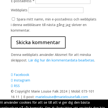
E-postadress
*
Webbplats
Spara mitt namn, min e-postadress och webbplats
i denna webbläsare till nästa gång jag skriver en
kommentar.
Denna webbplats använder Akismet för att minska
skräppost.
Lär dig hur din kommentardata bearbetas
.
Facebook
Instagram
RSS
© Copyright Marie Louise Falk 2024 | Mobil: 073-101
16 11 | E-post:
marielouise@marielouisefalk.com
Vi använder cookies för att se till att vi ger dig den bästa
upplevelsen på vår hemsida. Om du fortsätter att använda den här