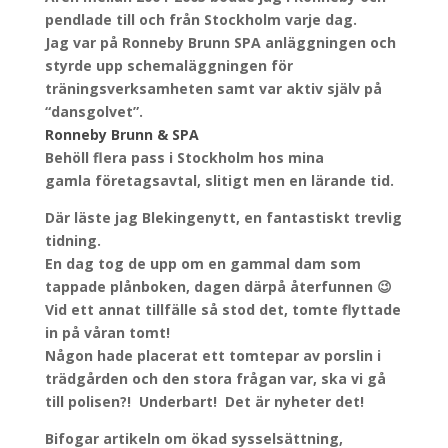
pendlade till och från Stockholm varje dag.
Jag var på Ronneby Brunn SPA anläggningen och
styrde upp schemaläggningen för
träningsverksamheten samt var aktiv själv på
“dansgolvet”.
Ronneby Brunn & SPA
Behöll flera pass i Stockholm hos mina
gamla företagsavtal, slitigt men en lärande tid.
Där läste jag Blekingenytt, en fantastiskt trevlig
tidning.
En dag tog de upp om en gammal dam som
tappade plånboken, dagen därpå återfunnen 😉
Vid ett annat tillfälle så stod det, tomte flyttade
in på våran tomt!
Någon hade placerat ett tomtepar av porslin i
trädgården och den stora frågan var, ska vi gå
till polisen?! Underbart! Det är nyheter det!
Bifogar artikeln om ökad sysselsättning,