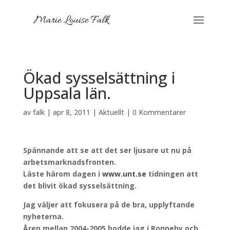
Ökad sysselsättning i
Uppsala län.
av
falk
|
apr 8, 2011
|
Aktuellt
|
0 Kommentarer
Spännande att se att det ser ljusare ut nu på
arbetsmarknadsfronten.
Läste härom dagen i
www.unt.se
tidningen att
det blivit ökad sysselsättning.
Jag väljer att fokusera på de bra, upplyftande
nyheterna.
Åren mellan 2004-2005 bodde jag i Ronneby och