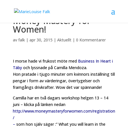
Money Mastery for
Women!
av
falk
|
apr 30, 2015
|
Aktuellt
|
0 Kommentarer
I morse hade vi frukost möte med
Business In Heart i
Täby
och lyssnade på Camilla Mendoza.
Hon pratade i tjugo minuter om kvinnors inställning till
pengar i form av värderingar, övertygelser och
framgångs drivkrafter. Wow det var spännande!
Camilla har en två dagars workshop helgen 13 – 14
juni – klicka på länken nedan
http://www.moneymasteryforwomen.com/registration
/
–
som hon själv säger :” What you will learn in the