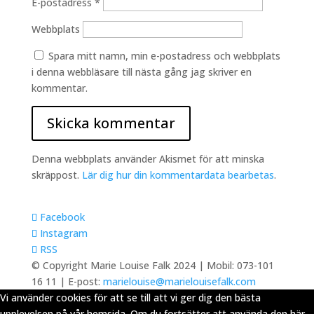
E-postadress
*
Webbplats
Spara mitt namn, min e-postadress och webbplats
i denna webbläsare till nästa gång jag skriver en
kommentar.
Denna webbplats använder Akismet för att minska
skräppost.
Lär dig hur din kommentardata bearbetas
.
Facebook
Instagram
RSS
© Copyright Marie Louise Falk 2024 | Mobil: 073-101
16 11 | E-post:
marielouise@marielouisefalk.com
Vi använder cookies för att se till att vi ger dig den bästa
upplevelsen på vår hemsida. Om du fortsätter att använda den här