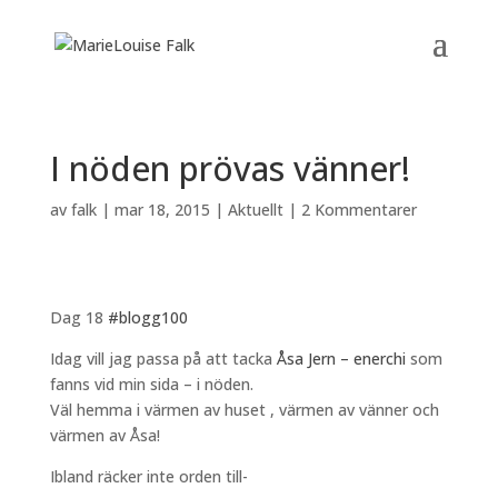
I nöden prövas vänner!
av
falk
|
mar 18, 2015
|
Aktuellt
|
2 Kommentarer
Dag 18
#blogg100
Idag vill jag passa på att tacka
Åsa Jern – enerchi
som
fanns vid min sida – i nöden.
Väl hemma i värmen av huset , värmen av vänner och
värmen av Åsa!
Ibland räcker inte orden till-