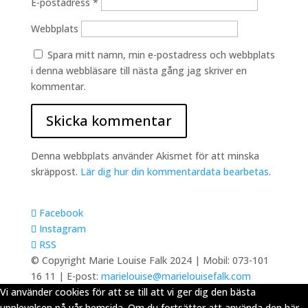
E-postadress
*
Webbplats
Spara mitt namn, min e-postadress och webbplats
i denna webbläsare till nästa gång jag skriver en
kommentar.
Denna webbplats använder Akismet för att minska
skräppost.
Lär dig hur din kommentardata bearbetas
.
Facebook
Instagram
RSS
© Copyright Marie Louise Falk 2024 | Mobil: 073-101
16 11 | E-post:
marielouise@marielouisefalk.com
Vi använder cookies för att se till att vi ger dig den bästa
upplevelsen på vår hemsida. Om du fortsätter att använda den här