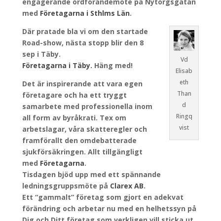
engagerande ordförandemöte på Nytorgsgatan
med
Företagarna i Sthlms Län
.
Där pratade bla vi om den startade
Road-show, nästa stopp blir den 8
sep i Täby.
Vd
Företagarna i Täby.
Häng med!
Elisab
eth
Det är inspirerande att vara egen
Than
företagare och ha ett tryggt
d
samarbete med professionella inom
Ringq
all form av byråkrati. Tex om
vist
arbetslagar, våra skatteregler och
framförallt den omdebatterade
sjukförsäkringen. Allt tillgängligt
med
Företagarna
.
Tisdagen bjöd upp med ett spännande
ledningsgruppsmöte på
Clarex AB
.
Ett “gammalt” företag som gjort en adekvat
förändring och arbetar nu med en helhetssyn på
Dig och Ditt företag som verkligen vill sticka ut