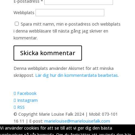
E-postadress
*
Webbplats
Spara mitt namn, min e-postadress och webbplats
i denna webbläsare till nästa gång jag skriver en
kommentar.
Denna webbplats använder Akismet för att minska
skräppost.
Lär dig hur din kommentardata bearbetas
.
Facebook
Instagram
RSS
© Copyright Marie Louise Falk 2024 | Mobil: 073-101
16 11 | E-post:
marielouise@marielouisefalk.com
Vi använder cookies för att se till att vi ger dig den bästa
upplevelsen på vår hemsida. Om du fortsätter att använda den här