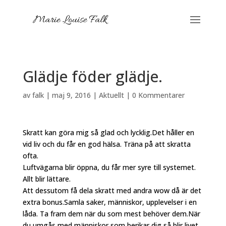
Glädje föder glädje.
av
falk
|
maj 9, 2016
|
Aktuellt
|
0 Kommentarer
Skratt kan göra mig så glad och lycklig.Det håller en
vid liv och du får en god hälsa. Träna på att skratta
ofta.
Luftvägarna blir öppna, du får mer syre till systemet.
Allt blir lättare.
Att dessutom få dela skratt med andra wow då är det
extra bonus.Samla saker, människor, upplevelser i en
låda. Ta fram dem när du som mest behöver dem.När
du umgås med människor som berikar dig så blir livet