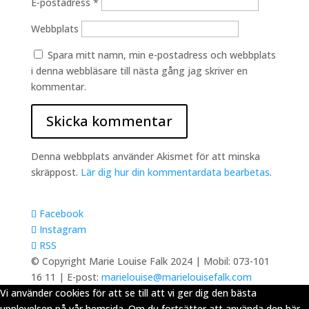
E-postadress
*
Webbplats
Spara mitt namn, min e-postadress och webbplats
i denna webbläsare till nästa gång jag skriver en
kommentar.
Denna webbplats använder Akismet för att minska
skräppost.
Lär dig hur din kommentardata bearbetas
.
Facebook
Instagram
RSS
© Copyright Marie Louise Falk 2024 | Mobil: 073-101
16 11 | E-post:
marielouise@marielouisefalk.com
Vi använder cookies för att se till att vi ger dig den bästa
upplevelsen på vår hemsida. Om du fortsätter att använda den här