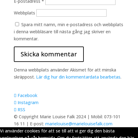
E-postadress
*
Webbplats
Spara mitt namn, min e-postadress och webbplats
i denna webbläsare till nästa gång jag skriver en
kommentar.
Denna webbplats använder Akismet för att minska
skräppost.
Lär dig hur din kommentardata bearbetas
.
Facebook
Instagram
RSS
© Copyright Marie Louise Falk 2024 | Mobil: 073-101
16 11 | E-post:
marielouise@marielouisefalk.com
Vi använder cookies för att se till att vi ger dig den bästa
upplevelsen på vår hemsida. Om du fortsätter att använda den här