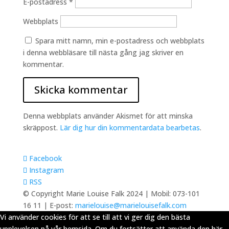
E-postadress
*
Webbplats
Spara mitt namn, min e-postadress och webbplats
i denna webbläsare till nästa gång jag skriver en
kommentar.
Denna webbplats använder Akismet för att minska
skräppost.
Lär dig hur din kommentardata bearbetas
.
Facebook
Instagram
RSS
© Copyright Marie Louise Falk 2024 | Mobil: 073-101
16 11 | E-post:
marielouise@marielouisefalk.com
Vi använder cookies för att se till att vi ger dig den bästa
upplevelsen på vår hemsida. Om du fortsätter att använda den här