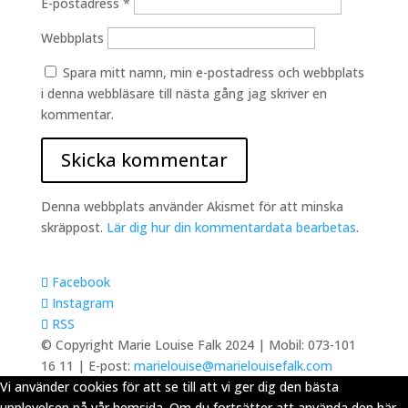
E-postadress
*
Webbplats
Spara mitt namn, min e-postadress och webbplats
i denna webbläsare till nästa gång jag skriver en
kommentar.
Denna webbplats använder Akismet för att minska
skräppost.
Lär dig hur din kommentardata bearbetas
.
Facebook
Instagram
RSS
© Copyright Marie Louise Falk 2024 | Mobil: 073-101
16 11 | E-post:
marielouise@marielouisefalk.com
Vi använder cookies för att se till att vi ger dig den bästa
upplevelsen på vår hemsida. Om du fortsätter att använda den här