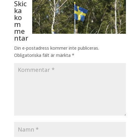
Skic
ka
ko
m
me
ntar
Din e-postadress kommer inte publiceras.
Obligatoriska fält är märkta
*