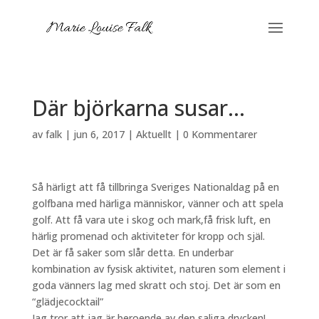
Där björkarna susar…
av
falk
|
jun 6, 2017
|
Aktuellt
|
0 Kommentarer
Så härligt att få tillbringa Sveriges Nationaldag på en
golfbana med härliga människor, vänner och att spela
golf. Att få vara ute i skog och mark,få frisk luft, en
härlig promenad och aktiviteter för kropp och själ.
Det är få saker som slår detta. En underbar
kombination av fysisk aktivitet, naturen som element i
goda vänners lag med skratt och stoj. Det är som en
“glädjecocktail”
Jag tror att jag är beroende av den saliga drycken!