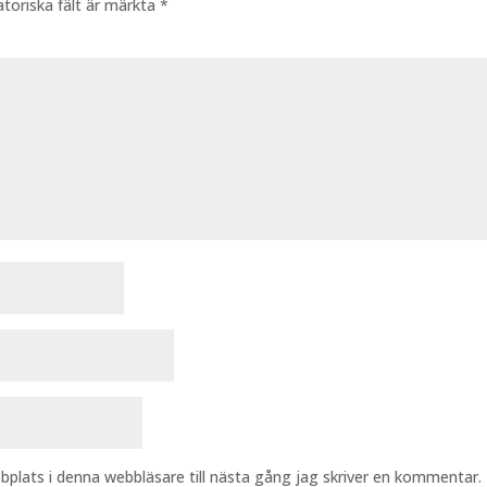
atoriska fält är märkta
*
plats i denna webbläsare till nästa gång jag skriver en kommentar.