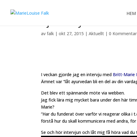
HEM
Bjud in ayurveda i dit
av
falk
|
okt 27, 2015
|
Aktuellt
|
0 Kommentar
I veckan gjorde jag en intervju med
Britt-Marie 
Ämnet var “låt ayurvedan bli en del av din varda
Det blev ett spännande möte via webben.
Jag fick lära mig mycket bara under den här tim
Marie?
“Har du funderat över varför vi reagerar olika i 
förstå hur du skall kommunicera med andra, för 
Se och hör intervjun och låt mig få höra vad du