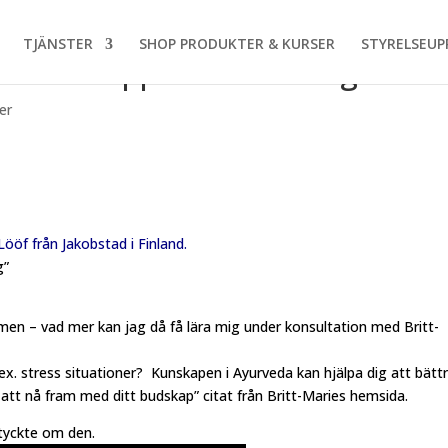
TJÄNSTER
SHOP PRODUKTER & KURSER
STYRELSEUP
t liv och upplev förändringen.
er
Lööf från Jakobstad i Finland
.
g”
men – vad mer kan jag då få lära mig under konsultation med Britt-
t.ex. stress situationer? Kunskapen i Ayurveda kan hjälpa dig att bätt
att nå fram med ditt budskap” citat från Britt-Maries hemsida.
 tyckte om den.