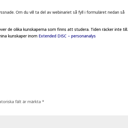
snade. Om du vill ta del av webinariet så fyll i formuläret nedan så
över de olika kunskaperna som finns att studera. Tiden räcker inte till
 mina kunskaper inom
Extended DISC – personanalys
atoriska fält är märkta
*