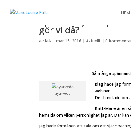
HEM
Apans år bjuder på ut
gör vi då?
av
falk
|
mar 15, 2016
|
Aktuellt
|
0 Kommenta
Så många spännande möjligheter till 
Idag hade jag för
webinar.
ayurveda
Det handlade om at
Britt-Marie är en 
hemsida om vilken personlighet jag är. Där kan du
Jag hade förmånen att tala om ett självcoaching