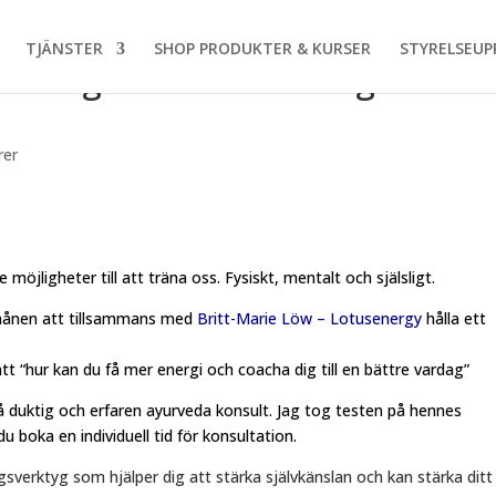
TJÄNSTER
SHOP PRODUKTER & KURSER
STYRELSEUP
maningar och förändringar – hur
rer
att träna oss. Fysiskt, mentalt och själsligt.
månen att tillsammans med
Britt-Marie Löw – Lotusenergy
hålla ett
t “hur kan du få mer energi och coacha dig till en bättre vardag”
så duktig och erfaren ayurveda konsult. Jag tog testen på hennes
 boka en individuell tid för konsultation.
sverktyg som hjälper dig att stärka självkänslan och kan stärka ditt