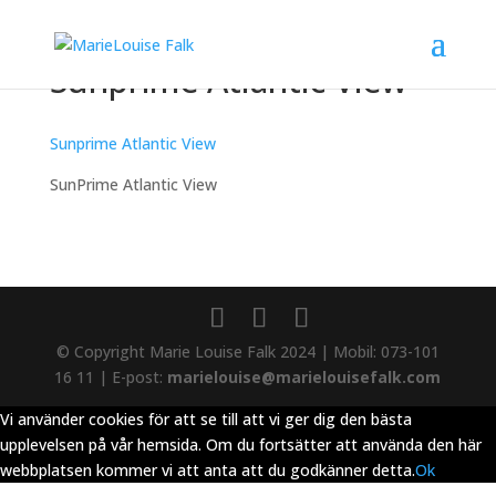
Sunprime Atlantic View
Sunprime Atlantic View
SunPrime Atlantic View
© Copyright Marie Louise Falk 2024 | Mobil: 073-101
16 11 | E-post:
marielouise@marielouisefalk.com
Vi använder cookies för att se till att vi ger dig den bästa
upplevelsen på vår hemsida. Om du fortsätter att använda den här
webbplatsen kommer vi att anta att du godkänner detta.
Ok