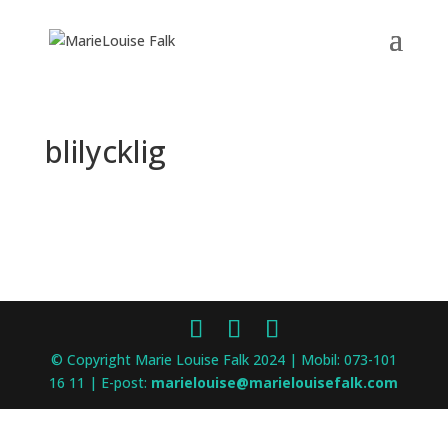
blilycklig
© Copyright Marie Louise Falk 2024 | Mobil: 073-101
16 11 | E-post:
marielouise@marielouisefalk.com