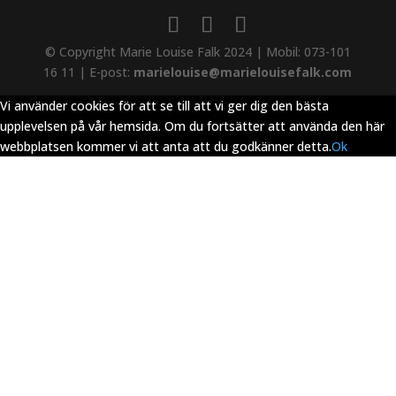
© Copyright Marie Louise Falk 2024 | Mobil: 073-101
16 11 | E-post:
marielouise@marielouisefalk.com
Vi använder cookies för att se till att vi ger dig den bästa
upplevelsen på vår hemsida. Om du fortsätter att använda den här
webbplatsen kommer vi att anta att du godkänner detta.
Ok