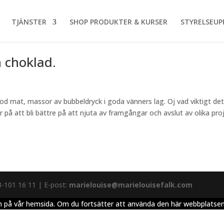
TJÄNSTER
SHOP PRODUKTER & KURSER
STYRELSEUP
 choklad.
 god mat, massor av bubbeldryck i goda vänners lag. Oj vad viktigt det
r på att bli bättre på att njuta av framgångar och avslut av olika pro
3-101 16 11 | E-post:
marielouise@marielouisefalk.com
elsen på vår hemsida. Om du fortsätter att använda den här webbplats