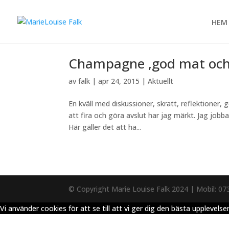
HEM
Champagne ,god mat och
av
falk
|
apr 24, 2015
|
Aktuellt
En kväll med diskussioner, skratt, reflektioner,
att fira och göra avslut har jag märkt. Jag jobba
Här gäller det att ha...
© Copyright Marie Louise Falk 2024 | Mobil: 07
Vi använder cookies för att se till att vi ger dig den bästa upplev