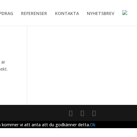
PDRAG
REFERENSER
KONTAKTA
NYHETSBREV
 är
jekt.
en kommer vi att anta att du godkänner detta.
Ok