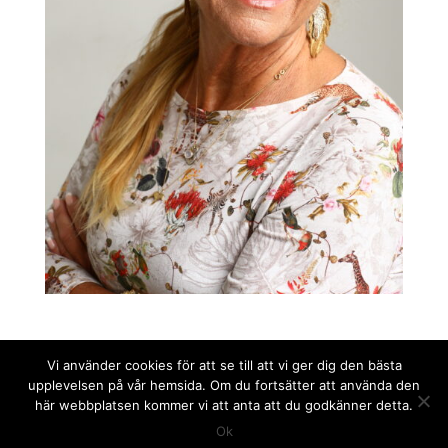
Vi använder cookies för att se till att vi ger dig den bästa
upplevelsen på vår hemsida. Om du fortsätter att använda den
här webbplatsen kommer vi att anta att du godkänner detta.
© Copyright Marie Louise Falk 2024 | Mobil: 073-101
Ok
16 11 | E-post:
marielouise@marielouisefalk.com