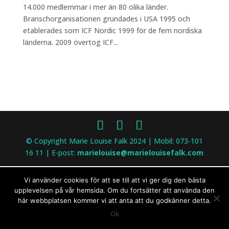
14.000 medlemmar i mer än 80 olika länder.
Branschorganisationen grundades i USA 1995 och
etablerades som ICF Nordic 1999 för de fem nordiska
länderna. 2009 övertog ICF...
© Copyright Marie Louise Falk 2024 | Mobil: 073-101
16 11 | E-post:
marielouise@marielouisefalk.com
Vi använder cookies för att se till att vi ger dig den bästa
upplevelsen på vår hemsida. Om du fortsätter att använda den
här webbplatsen kommer vi att anta att du godkänner detta.
Ok