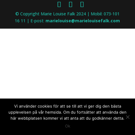
© Copyright Marie Louise Falk 2024 | Mobil: 073-101
16 11 | E-post:
marielouise@marielouisefalk.com
Vi använder cookies för att se till att vi ger dig den bästa
upplevelsen på vår hemsida. Om du fortsätter att använda den
här webbplatsen kommer vi att anta att du godkänner detta.
Ok