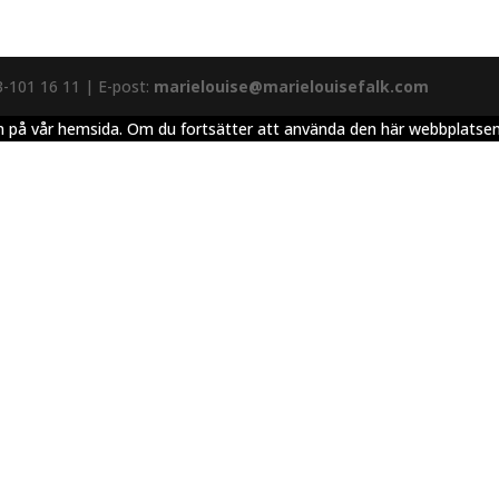
3-101 16 11 | E-post:
marielouise@marielouisefalk.com
elsen på vår hemsida. Om du fortsätter att använda den här webbplats