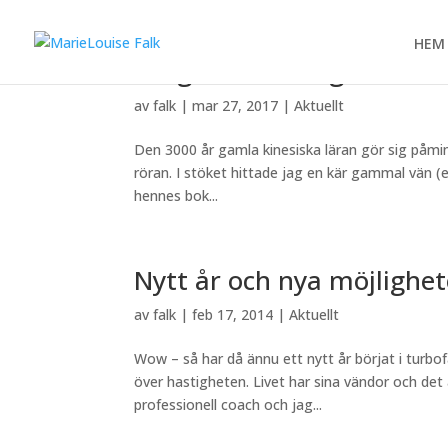
HEM
Feng Shui – hur går det fö
av
falk
|
mar 27, 2017
|
Aktuellt
Den 3000 år gamla kinesiska läran gör sig påmind
röran. I stöket hittade jag en kär gammal vän (
hennes bok...
Nytt år och nya möjlighet
av
falk
|
feb 17, 2014
|
Aktuellt
Wow – så har då ännu ett nytt år börjat i turbofa
över hastigheten. Livet har sina vändor och det 
professionell coach och jag...