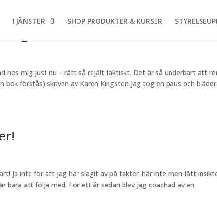
TJÄNSTER
SHOP PRODUKTER & KURSER
STYRELSEUP
r dig?
 hos mig just nu – rätt så rejält faktiskt. Det är så underbart att re
en bok förstås) skriven av Karen Kingston Jag tog en paus och bläddr
er!
rt! Ja inte för att jag har slagit av på takten här inte men fått insikt
är bara att följa med. För ett år sedan blev jag coachad av en