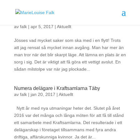
Flytten klar…..
av
falk
|
apr 5, 2017
|
Aktuellt
Jösses vad mycket saker som ska med i en flytt! Trots
att jag rensat så mycket innan avgång. Man har mer än
man tror när det blir skarpt läge. Att lämna en plats är en
sorg i sig. Det är viktigt att få göra ett vettigt avslut. En
sådan milstolpe var när jag plockade...
Numera delägare i Kraftsamlarna Täby
av
falk
|
jan 20, 2017
|
Aktuellt
Nytt år med nya utmaningar heter det. Slutet på året
2016 var det många och långa möten för att få till stånd
ett samarbete med Kraftsamlarna. Det resulterade i ett
delägarskap i företaget tillsammans med fyra andra
driftiga, affärskunniga kvinnor. Ja det är...