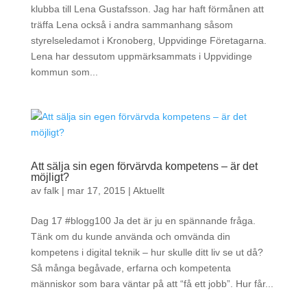
klubba till Lena Gustafsson. Jag har haft förmånen att
träffa Lena också i andra sammanhang såsom
styrelseledamot i Kronoberg, Uppvidinge Företagarna.
Lena har dessutom uppmärksammats i Uppvidinge
kommun som...
Att sälja sin egen förvärvda kompetens – är det
möjligt?
av
falk
|
mar 17, 2015
|
Aktuellt
Dag 17 #blogg100 Ja det är ju en spännande fråga.
Tänk om du kunde använda och omvända din
kompetens i digital teknik – hur skulle ditt liv se ut då?
Så många begåvade, erfarna och kompetenta
människor som bara väntar på att “få ett jobb”. Hur får...