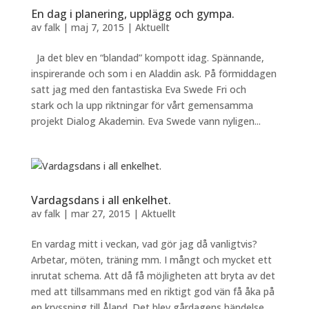
En dag i planering, upplägg och gympa.
av
falk
|
maj 7, 2015
|
Aktuellt
Ja det blev en “blandad” kompott idag. Spännande,
inspirerande och som i en Aladdin ask. På förmiddagen
satt jag med den fantastiska Eva Swede Fri och
stark och la upp riktningar för vårt gemensamma
projekt Dialog Akademin. Eva Swede vann nyligen...
Vardagsdans i all enkelhet.
av
falk
|
mar 27, 2015
|
Aktuellt
En vardag mitt i veckan, vad gör jag då vanligtvis?
Arbetar, möten, träning mm. I mångt och mycket ett
inrutat schema. Att då få möjligheten att bryta av det
med att tillsammans med en riktigt god vän få åka på
en kryssning till Åland. Det blev gårdagens händelse. ...