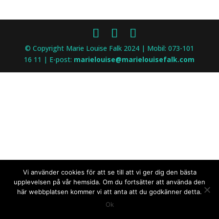
© Copyright Marie Louise Falk 2024 | Mobil: 073-101
16 11 | E-post:
marielouise@marielouisefalk.com
Vi använder cookies för att se till att vi ger dig den bästa
upplevelsen på vår hemsida. Om du fortsätter att använda den
här webbplatsen kommer vi att anta att du godkänner detta.
Ok