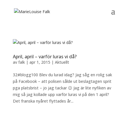
April, april – varför luras vi då?
av
falk
|
apr 1, 2015
|
Aktuellt
32#blogg100 Blev du lurad idag? Jag såg en rolig sak
på Facebook – att polisen sålde ut beslagtagen sprit
pga platsbrist – jo jag tackar 😉 Jag är lite nyfiken av
mig så jag kollade upp varför luras vi på den 1 april?
Det franska nyåret flyttades år...