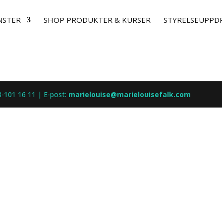
NSTER
SHOP PRODUKTER & KURSER
STYRELSEUPPD
3-101 16 11 | E-post:
marielouise@marielouisefalk.com