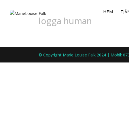
HEM
TJÄ
logga human
© Copyright Marie Louise Falk 2024 | Mobil: 07